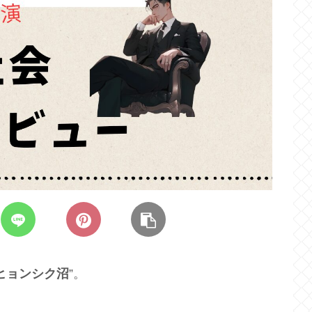
ヒョンシク沼
”。