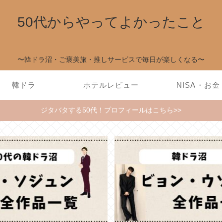
50代からやってよかったこと
〜韓ドラ沼・ご褒美旅・推しサービスで毎日が楽しくなる〜
韓ドラ
ホテルレビュー
NISA・お金
ジタバタする50代！プロフィールはこちら>>