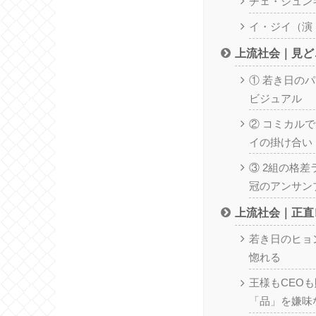
チェ・ジュン
イ・ジイ（演
上流社会｜見ど
① 若き日の
ビジュアル
② コミカル
イの掛け合い
③ 2組の格差
冠のアンサン
上流社会｜正直
若き日のヒョ
惚れる
王様もCEO
「品」を嫌味