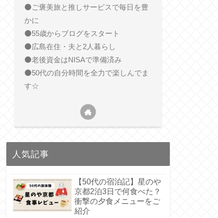
⚫️ご褒美旅と推しサービスで毎日を豊
かに
⚫️55歳からブログをスタート
⚫️広島在住・夫と2人暮らし
⚫️老後資金はNISAで準備済み
⚫️50代の自分時間を全力で楽しんでま
す☆
人気記事
【50代の宿泊記】星のや
京都2泊3日で何食べた？
衝撃の夕食メニューをご
紹介