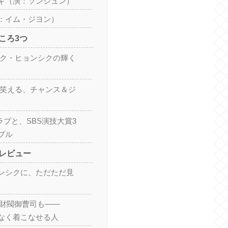
ギ（演：ソンジュン）
：イム・ジヨン）
ころ3つ
パク・ヒョンシクの輝く
で笑える、チャンス＆ジ
ラブと、SBS演技大賞3
ブル
レビュー
ンシクに、ただただ見
も財閥御曹司も——
なく着こなせる人