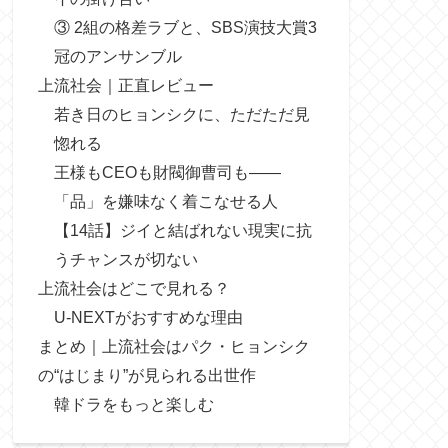
③ 2組の格差ラブと、SBS演技大賞3
冠のアンサンブル
上流社会｜正直レビュー
若き日のヒョンシクに、ただただ見
惚れる
王様もCEOも財閥御曹司も——
「品」を嫌味なく着こなせる人
【14話】ジイと結ばれない現実に抗
うチャンスが切ない
上流社会はどこで見れる？
U-NEXTがおすすめな理由
まとめ｜上流社会はパク・ヒョンシク
の“はじまり”が見られる出世作
韓ドラをもっと楽しむ