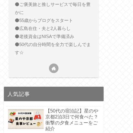
⚫️ご褒美旅と推しサービスで毎日を豊
かに
⚫️55歳からブログをスタート
⚫️広島在住・夫と2人暮らし
⚫️老後資金はNISAで準備済み
⚫️50代の自分時間を全力で楽しんでま
す☆
人気記事
【50代の宿泊記】星のや
京都2泊3日で何食べた？
衝撃の夕食メニューをご
紹介