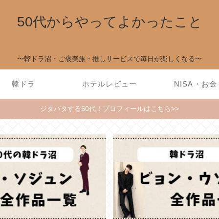
50代からやってよかったこと
〜韓ドラ沼・ご褒美旅・推しサービスで毎日が楽しくなる〜
韓ドラ
ホテルレビュー
NISA・お金
ジタバタする50代！プロフィールはこちら>>