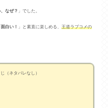
い、なぜ？
」でした。
「
面白い！
」と素直に楽しめる、
王道ラブコメの
すじ（ネタバレなし）
ト