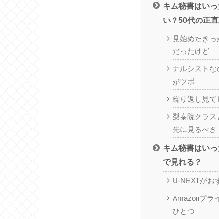
キム秘書はいっ
い？50代の正
見始めたきっ
だったけど
ナルシストな
がツボ
繰り返し見て
梨泰院クラス
先に見るべき
キム秘書はいっ
で見れる？
U-NEXTが
Amazonプ
ひとつ