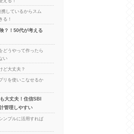
使える！
と連携しているからスム
きる！
険？！50代が考える
をどうやって作ったら
ない
けど大丈夫？
プリを使いこなせるか
も大丈夫！住信SBI
計管理しやすい
シンプルに活用すれば