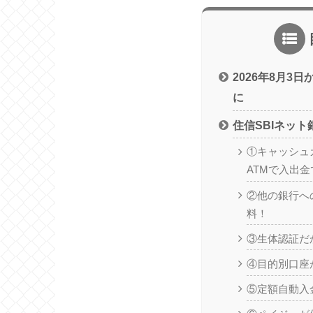
2026年8月3
に
住信SBIネッ
①キャッシュ
ATMで入出
②他の銀行へ
料！
③生体認証だ
④目的別口座
⑤定額自動入