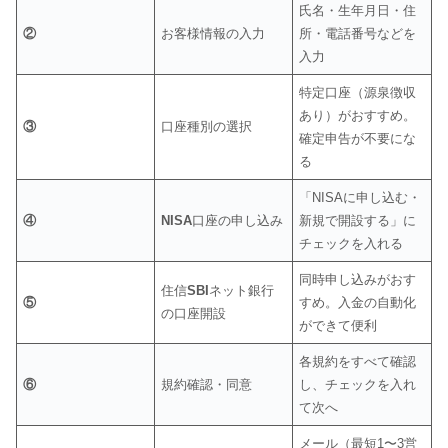
氏名・生年月日・住
②
お客様情報の入力
所・電話番号などを
入力
特定口座（源泉徴収
あり）がおすすめ。
③
口座種別の選択
確定申告が不要にな
る
「NISAに申し込む・
④
NISA
口座の申し込み
新規で開設する」に
チェックを入れる
同時申し込みがおす
住信
SBI
ネット銀行
⑤
すめ。入金の自動化
の口座開設
ができて便利
各規約をすべて確認
⑥
規約確認・同意
し、チェックを入れ
て次へ
メール（最短1〜3営