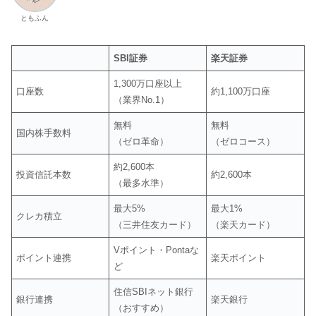
ともふん
SBI証券
楽天証券
1,300万口座以上
口座数
約1,100万口座
（業界No.1）
無料
無料
国内株手数料
（ゼロ革命）
（ゼロコース）
約2,600本
投資信託本数
約2,600本
（最多水準）
最大5%
最大1%
クレカ積立
（三井住友カード）
（楽天カード）
Vポイント・Pontaな
ポイント連携
楽天ポイント
ど
住信SBIネット銀行
銀行連携
楽天銀行
（おすすめ）