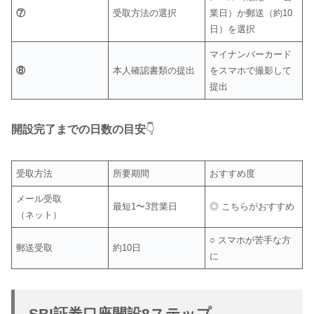
⑦
受取方法の選択
業日）か郵送（約10
日）を選択
マイナンバーカード
⑧
本人確認書類の提出
をスマホで撮影して
提出
開設完了までの日数の目安
👇️
受取方法
所要期間
おすすめ度
メール受取
最短1〜3営業日
◎ こちらがおすすめ
（ネット）
○ スマホが苦手な方
郵送受取
約10日
に
SBI証券口座開設8ステップ