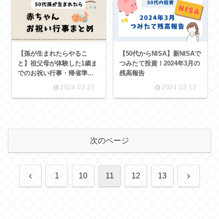
【孫が生まれたらやるこ
【50代からNISA】新NISAで
と】祖父母が体験した1歳ま
つみたて投資！2024年3月の
でのお祝い行事・帰省準
残高報告
備・お祝い金まとめ
2024.03.22
2024.03.12
次のページ
前
次
1
10
11
12
13
へ
へ