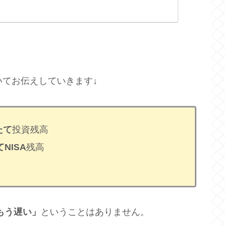
いてお伝えしていきます↓
たて
投資残高
NISA
残高
もう遅い」
ということはありません。