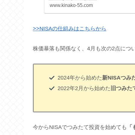
www.kinako-55.com
>>NISAの仕組みはこちらから
株価暴落も関係なく、4月も次の2点につ
2024年から始めた
新NISAつみ
2022年2月から始めた
旧つみたて
今からNISAでつみたて投資を始めても
「