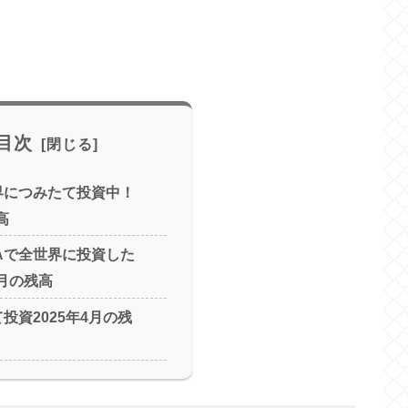
目次
世界につみたて投資中！
高
SAで全世界に投資した
4月の残高
て投資2025年4月の残