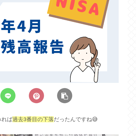
みれば
過去3番目の下落
だったんですね😅