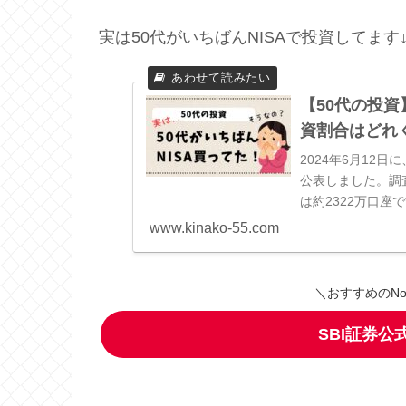
実は50代がいちばんNISAで投資してます
【50代の投資
資割合はどれ
2024年6月12
公表しました。調査
は約2322万口座
のことで、NISA投資
www.kinako-55.com
＼おすすめのN
SBI証券