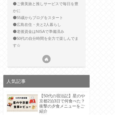
⚫️ご褒美旅と推しサービスで毎日を豊
かに
⚫️55歳からブログをスタート
⚫️広島在住・夫と2人暮らし
⚫️老後資金はNISAで準備済み
⚫️50代の自分時間を全力で楽しんでま
す☆
人気記事
【50代の宿泊記】星のや
京都2泊3日で何食べた？
衝撃の夕食メニューをご
紹介