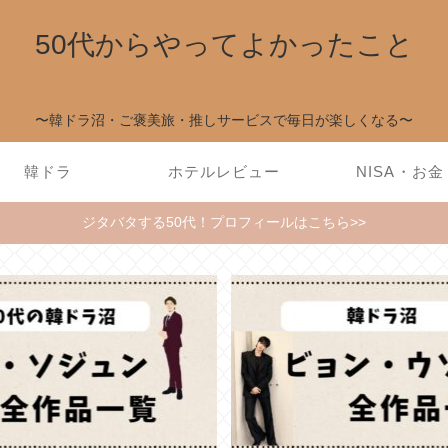
50代からやってよかったこと
〜韓ドラ沼・ご褒美旅・推しサービスで毎日が楽しくなる〜
韓ドラ
ホテルレビュー
NISA・お金
ジタバタする50代！プロフィールはこちら>>